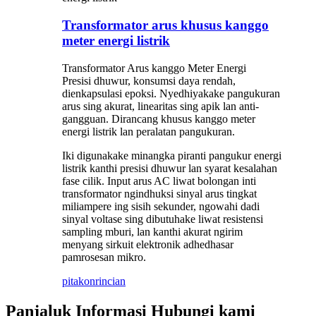
Transformator arus khusus kanggo
meter energi listrik
Transformator Arus kanggo Meter Energi
Presisi dhuwur, konsumsi daya rendah,
dienkapsulasi epoksi. Nyedhiyakake pangukuran
arus sing akurat, linearitas sing apik lan anti-
gangguan. Dirancang khusus kanggo meter
energi listrik lan peralatan pangukuran.
Iki digunakake minangka piranti pangukur energi
listrik kanthi presisi dhuwur lan syarat kesalahan
fase cilik. Input arus AC liwat bolongan inti
transformator ngindhuksi sinyal arus tingkat
miliampere ing sisih sekunder, ngowahi dadi
sinyal voltase sing dibutuhake liwat resistensi
sampling mburi, lan kanthi akurat ngirim
menyang sirkuit elektronik adhedhasar
pamrosesan mikro.
pitakon
rincian
Panjaluk Informasi Hubungi kami