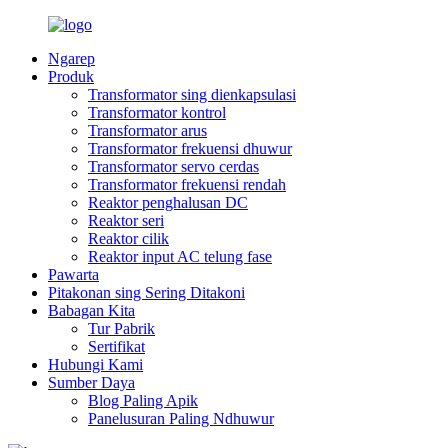
Ngarep
Produk
Transformator sing dienkapsulasi
Transformator kontrol
Transformator arus
Transformator frekuensi dhuwur
Transformator servo cerdas
Transformator frekuensi rendah
Reaktor penghalusan DC
Reaktor seri
Reaktor cilik
Reaktor input AC telung fase
Pawarta
Pitakonan sing Sering Ditakoni
Babagan Kita
Tur Pabrik
Sertifikat
Hubungi Kami
Sumber Daya
Blog Paling Apik
Panelusuran Paling Ndhuwur