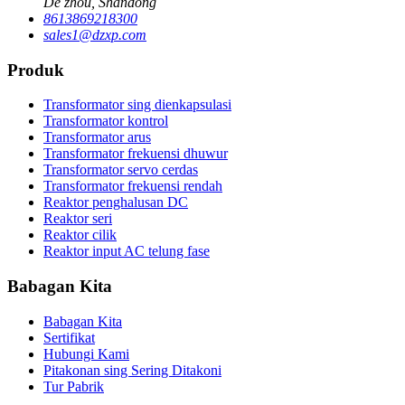
De zhou, Shandong
8613869218300
sales1@dzxp.com
Produk
Transformator sing dienkapsulasi
Transformator kontrol
Transformator arus
Transformator frekuensi dhuwur
Transformator servo cerdas
Transformator frekuensi rendah
Reaktor penghalusan DC
Reaktor seri
Reaktor cilik
Reaktor input AC telung fase
Babagan Kita
Babagan Kita
Sertifikat
Hubungi Kami
Pitakonan sing Sering Ditakoni
Tur Pabrik